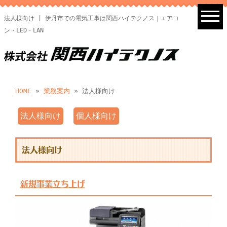
法人様向け | 伊丹市での電気工事は関西ハイテクノス｜エアコ
ン・LED・LAN
HOME
»
業務案内
» 法人様向け
法人様向け
個人様向け
法人様向け
新規事業立ち上げ